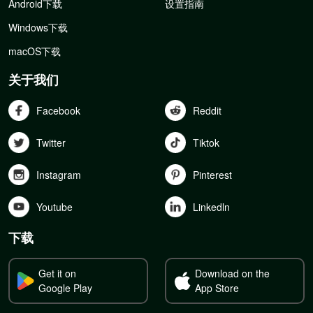
Android下载
设置指南
Windows下载
macOS下载
关于我们
Facebook
Reddit
Twitter
Tiktok
Instagram
Pinterest
Youtube
Linkedln
下载
Get it on
Download on the
Google Play
App Store